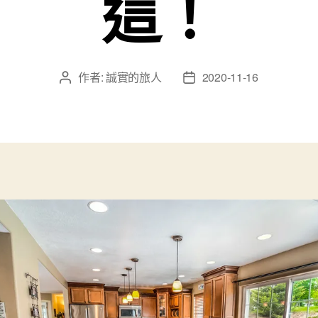
這！
作者:
誠實的旅人
2020-11-16
文
文
章
章
作
發
者
佈
日
期