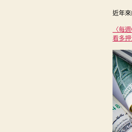
近年來
〈每週
看多押