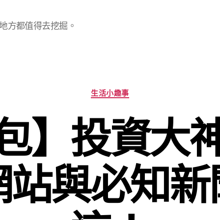
地方都值得去挖掘。
分
生活小趣事
類
包】投資大
網站與必知新