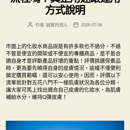
方式說明
作者:
誠實的旅人
2026-07-06
文
文
章
章
作
發
者
佈
市面上的化妝水商品說是有許多款也不過分，不過
日
不管是便宜的開架或不便宜的專櫃商品，是不是合
期
適自身才是評斷產品好壞的重點！評價挑選保養品
時，更為要先曉得自身的皮膚情況，這樣不僅便利
鎖定購買範疇，還可以安心使用。因而，評價以下
清單就針對五花八門不一樣肌膚狀況為各位分類，
讓大家可馬上找出適合自己皮膚的化妝水，為肌膚
補給水分，維持Q彈皮膚！