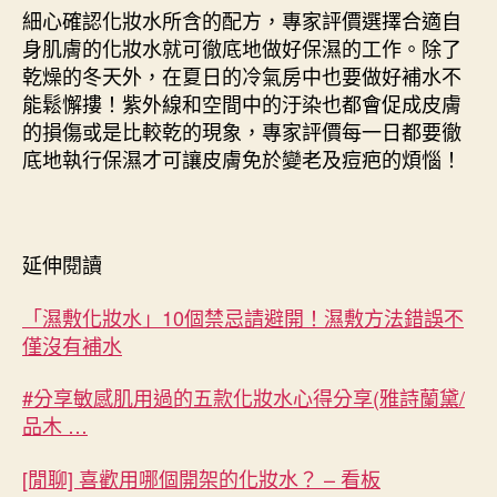
細心確認化妝水所含的配方，專家評價選擇合適自
身肌膚的化妝水就可徹底地做好保濕的工作。除了
乾燥的冬天外，在夏日的冷氣房中也要做好補水不
能鬆懈摟！紫外線和空間中的汙染也都會促成皮膚
的損傷或是比較乾的現象，專家評價每一日都要徹
底地執行保濕才可讓皮膚免於變老及痘疤的煩惱！
延伸閱讀
「濕敷化妝水」10個禁忌請避開！濕敷方法錯誤不
僅沒有補水
#分享敏感肌用過的五款化妝水心得分享(雅詩蘭黛/
品木 …
[閒聊] 喜歡用哪個開架的化妝水？ – 看板