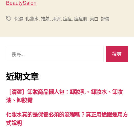
BeautySalon
保濕
,
化妝水
,
推薦
,
用途
,
痘痘
,
痘痘肌
,
美白
,
評價
標
籤
搜
尋
關
鍵
近期文章
字:
［清潔］卸妝商品懶人包：卸妝乳、卸妝水、卸妝
油、卸妝霜
化妝水真的是保養必須的流程嗎？真正用途跟運用方
式說明