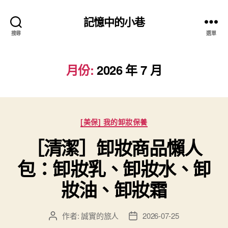
記憶中的小巷
搜尋
選單
月份:
2026 年 7 月
分
[美保] 我的卸妝保養
類
［清潔］卸妝商品懶人
包：卸妝乳、卸妝水、卸
妝油、卸妝霜
作者:
誠實的旅人
2026-07-25
文
文
章
章