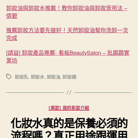
卸妝油與卸妝水推薦！教你卸妝油與卸妝膏用法 –
倩碧
推薦卸妝方法要先做好！天然卸妝油幫你洗卸一次
完成
[請益] 卸妝產品推薦- 看板BeautySalon – 批踢踢實
業坊
卸妝乳
,
卸妝水
,
卸妝油
,
卸妝霜
標
籤
分
[美妝] 我的彩妝介紹
類
化妝水真的是保養必須的
流程嗎？真正用途跟運用