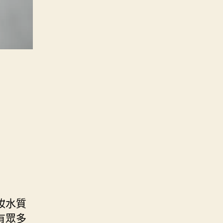
妝水質
有眾多