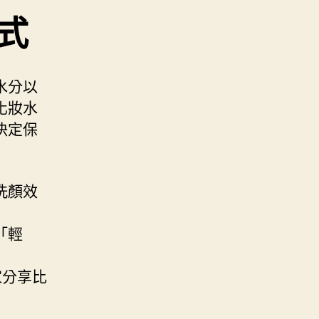
式
水分以
化妝水
決定保
洗顏效
「輕
家分享比