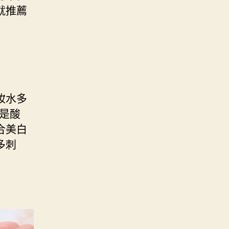
就推薦
妝水多
是酸
合美白
多刺