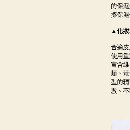
的保濕
擦保濕
▲化妝
合適皮
使用重
富含維
類、薏
型的精
激、不