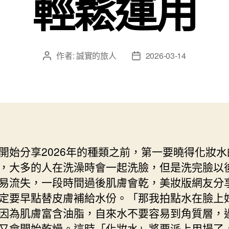
輕鬆運用
作者:
誠實的旅人
2026-03-14
文
文
章
章
作
發
者
佈
日
期
開始分享2026年的種類之前，第一要曉得化妝水
，大多的人在洗澡時會一起洗臉，但是洗完臉以
易流失，一段時間過後肌膚會乾，美妝版網友分
定要早點替皮膚補給水份。「那我拍點水在臉上
因為肌膚富含油脂，自來水不要容易到角質層，
又會開始乾燥。這時「化妝水」將要派上用場了