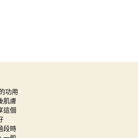
的功用
後肌膚
享這個
好
過段時
，一般