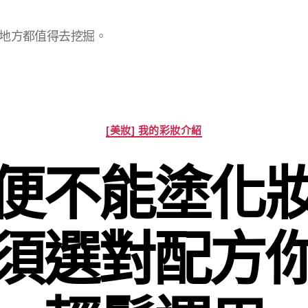
地方都值得去挖掘。
分
[美妝] 我的彩妝介紹
類
便不能塗化
須選對配方