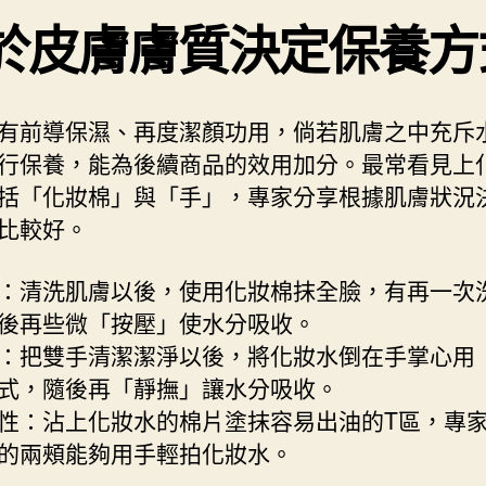
於皮膚膚質決定保養方
有前導保濕、再度潔顏功用，倘若肌膚之中充斥
行保養，能為後續商品的效用加分。最常看見上
括「化妝棉」與「手」，專家分享根據肌膚狀況
比較好。
：清洗肌膚以後，使用化妝棉抹全臉，有再一次
後再些微「按壓」使水分吸收。
：把雙手清潔潔淨以後，將化妝水倒在手掌心用
式，隨後再「靜撫」讓水分吸收。
性：沾上化妝水的棉片塗抹容易出油的T區，專
的兩頰能夠用手輕拍化妝水。