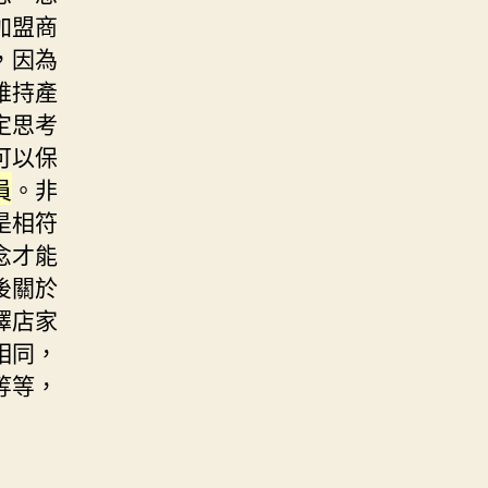
加盟商
，因為
維持產
定思考
可以保
員
。非
是相符
念才能
後關於
擇店家
相同，
等等，