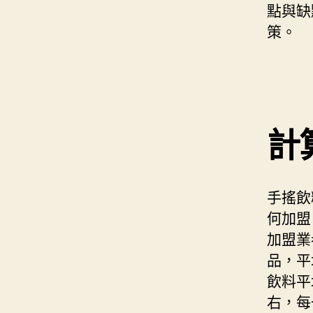
點與缺
策。
計
手搖飲
何加盟
加盟業
品，平
飲料平
右，每