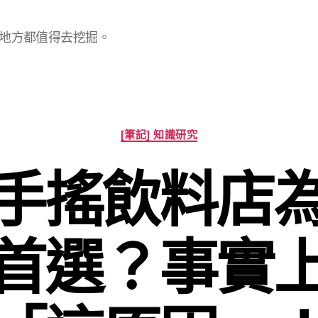
地方都值得去挖掘。
分
[筆記] 知識研究
類
手搖飲料店
首選？事實