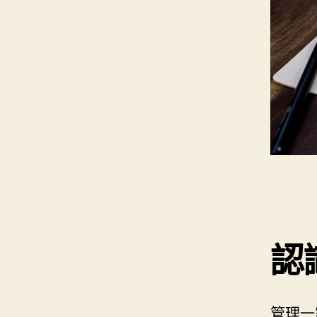
認
管理一