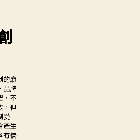
創
到的麻
，品牌
盟，不
收，但
到受
會產生
各有優