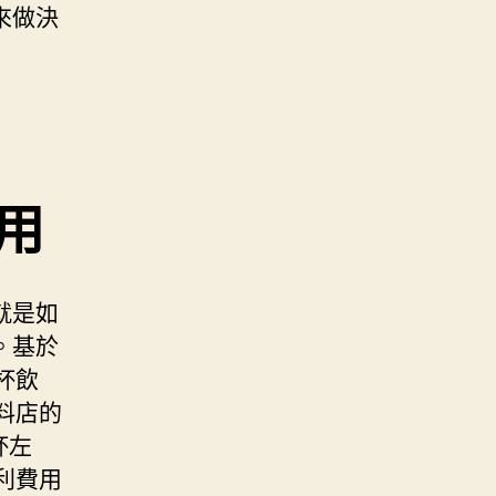
來做決
用
就是如
。基於
杯飲
料店的
杯左
利費用