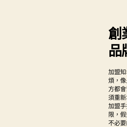
創
品
加盟知
煩，像
方都會
須重新
加盟手
限，假
不必要