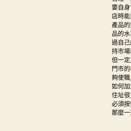
要自身
店時能
產品的
品的水
過自己
持市場
但一定
門市的
夠使職
如何加
住址很
必須按
那麼一