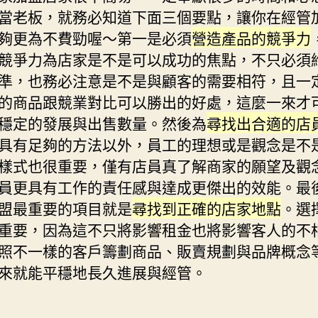
當老板，就務必知道下面三個要點，讓你在經管
夠更為不費勁喔～第一是必須
營造產品的競爭力
競爭力為店家是不是可以成功的焦點，不只必須
準，也務必注意是不是與顧客的需要相符，且一
的商品跟競業對比可以勝出的好處，這麼一來才
穩定的發展與出售數量。然後為
尋找出合適的店
具有足夠的方法以外，員工的理想或是觀念是不
樣式也很重要，僅有店員真了解商家的願望及觀
員更具有工作的責任感與達成更傑出的效能。最
盟最重要的項目就是
尋找到正確的店家地點
。選
重要，因為這不只將影響租金也將影響客人的不
照不一樣的客戶籌劃商品、販賣規劃與品牌概念
來就能平穩地長久進展與經管。