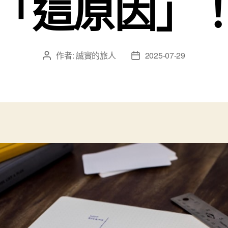
「這原因」
作者:
誠實的旅人
2025-07-29
文
文
章
章
作
發
者
佈
日
期