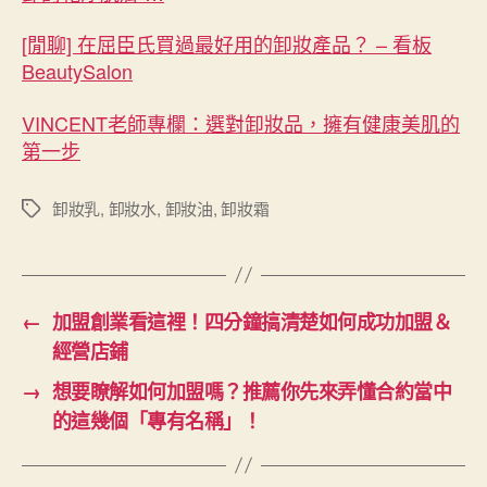
[閒聊] 在屈臣氏買過最好用的卸妝產品？ – 看板
BeautySalon
VINCENT老師專欄：選對卸妝品，擁有健康美肌的
第一步
卸妝乳
,
卸妝水
,
卸妝油
,
卸妝霜
標
籤
←
加盟創業看這裡！四分鐘搞清楚如何成功加盟＆
經營店鋪
→
想要瞭解如何加盟嗎？推薦你先來弄懂合約當中
的這幾個「專有名稱」！