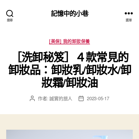
記憶中的小巷
搜尋
選單
分
[美保] 我的卸妝保養
類
［洗卸秘笈］４款常見的
卸妝品：卸妝乳/卸妝水/卸
妝霜/卸妝油
作者:
誠實的旅人
2023-05-17
文
文
章
章
作
發
者
佈
日
期