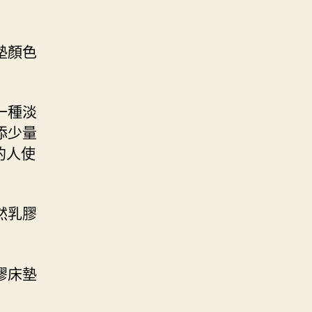
墊顏色
一種淡
添少量
的人使
然乳膠
膠床墊