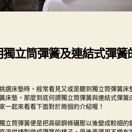
明獨立筒彈簧及連結式彈簧
挑選床墊時，經常看見又或是聽到獨立筒彈簧床
簧床墊，那麼到底何謂獨立筒彈簧與連結式彈簧
家一起來看看下面對於兩個的介紹喔！
獨立筒彈簧便是把高碳鋼條碾壓以後變成較細的
高溫烘烤製做成彈簧的樣子，最後再運用不織布