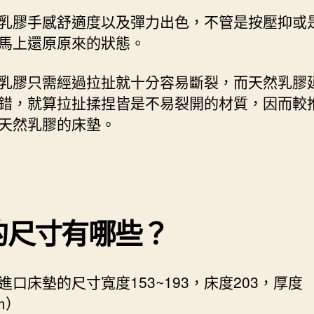
乳膠手感舒適度以及彈力出色，不管是按壓抑或
馬上還原原來的狀態。
乳膠只需經過拉扯就十分容易斷裂，而天然乳膠
錯，就算拉扯揉捏皆是不易裂開的材質，因而較
天然乳膠的床墊。
的尺寸有哪些？
進口床墊的尺寸寬度153~193，床度203，厚度
m）