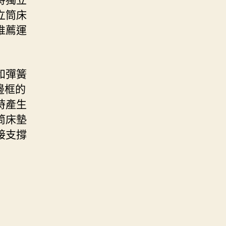
立筒床
推薦運
和彈簧
邊框的
時產生
筒床墊
接支撐