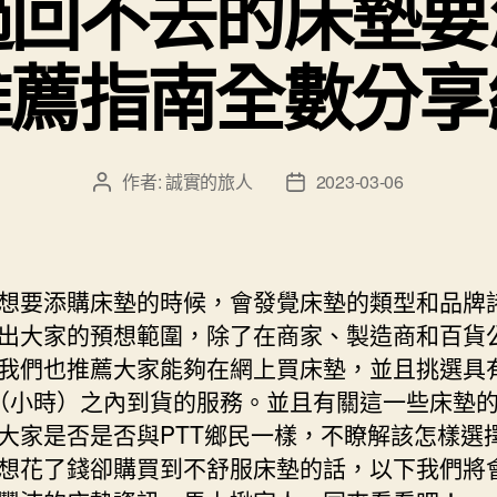
過回不去的床墊要
推薦指南全數分享
作者:
誠實的旅人
2023-03-06
文
文
章
章
作
發
者
佈
日
想要添購床墊的時候，會發覺床墊的類型和品牌
期
出大家的預想範圍，除了在商家、製造商和百貨
我們也推薦大家能夠在網上買床墊，並且挑選具
R（小時）之內到貨的服務。並且有關這一些床墊
大家是否是否與PTT鄉民一樣，不瞭解該怎樣選
想花了錢卻購買到不舒服床墊的話，以下我們將