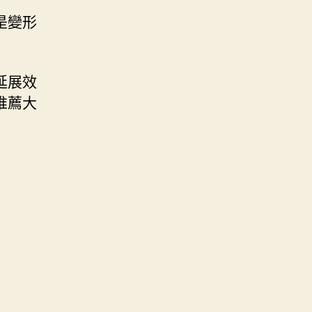
是變形
延展效
推薦大