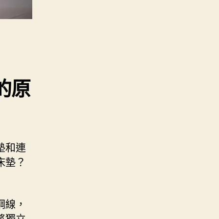
的原
墊和連
床墊？
鋼線，
將獨立