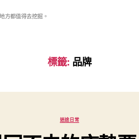
地方都值得去挖掘。
標籤:
品牌
分
迷途日常
類