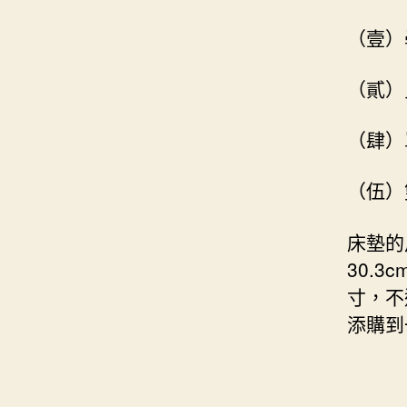
（壹）
（貳）
（肆）
（伍）
床墊的
30.
寸，不
添購到