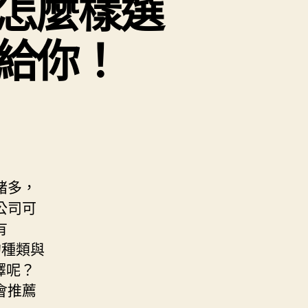
怎麼樣選
給你！
諸多，
公司可
有
的種類與
擇呢？
會推薦