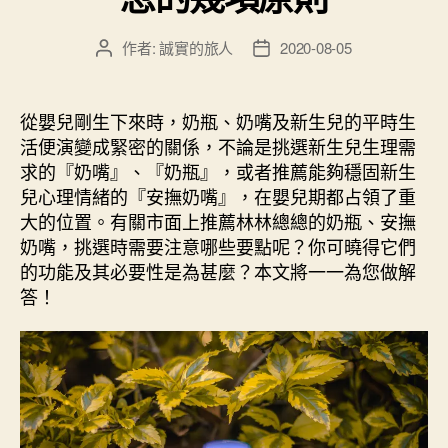
作者:
誠實的旅人
2020-08-05
文
文
章
章
作
發
者
佈
從嬰兒剛生下來時，奶瓶、奶嘴及新生兒的平時生
日
活便演變成緊密的關係，不論是挑選新生兒生理需
期
求的『奶嘴』、『奶瓶』，或者推薦能夠穩固新生
兒心理情緒的『安撫奶嘴』，在嬰兒期都占領了重
大的位置。有關市面上推薦林林總總的奶瓶、安撫
奶嘴，挑選時需要注意哪些要點呢？你可曉得它們
的功能及其必要性是為甚麼？本文將一一為您做解
答！