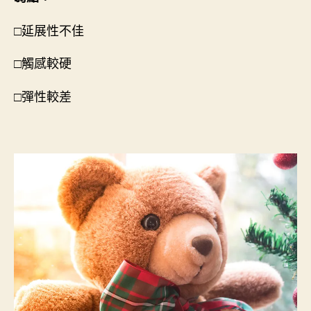
□延展性不佳
□觸感較硬
□彈性較差