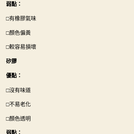
弱點：
□有橡膠氣味
□顏色偏黃
□較容易損壞
矽膠
優點：
□沒有味道
□不易老化
□顏色透明
弱點：