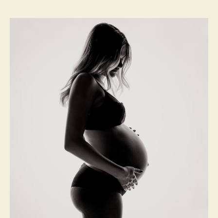
作
發
者
佈
日
期