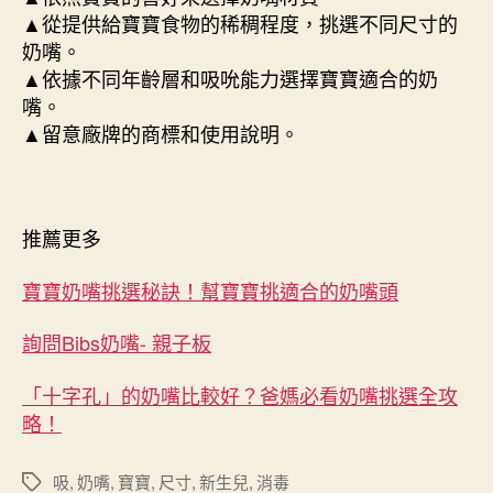
▲從提供給寶寶食物的稀稠程度，挑選不同尺寸的
奶嘴。
▲依據不同年齡層和吸吮能力選擇寶寶適合的奶
嘴。
▲留意廠牌的商標和使用說明。
推薦更多
寶寶奶嘴挑選秘訣！幫寶寶挑適合的奶嘴頭
詢問Bibs奶嘴- 親子板
「十字孔」的奶嘴比較好？爸媽必看奶嘴挑選全攻
略！
吸
,
奶嘴
,
寶寶
,
尺寸
,
新生兒
,
消毒
標