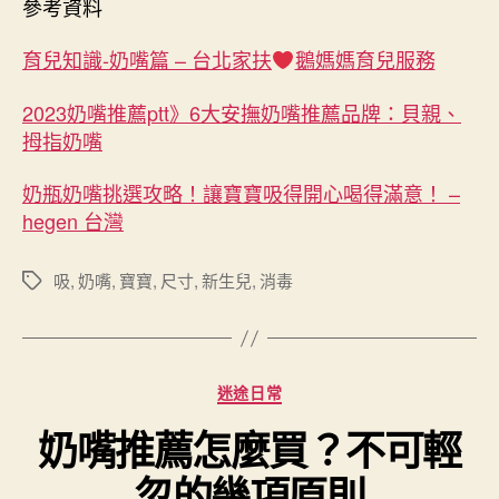
參考資料
育兒知識-奶嘴篇 – 台北家扶
鵝媽媽育兒服務
2023奶嘴推薦ptt》6大安撫奶嘴推薦品牌：貝親、
拇指奶嘴
奶瓶奶嘴挑選攻略！讓寶寶吸得開心喝得滿意！ –
hegen 台灣
吸
,
奶嘴
,
寶寶
,
尺寸
,
新生兒
,
消毒
標
籤
分
迷途日常
類
奶嘴推薦怎麼買？不可輕
忽的幾項原則