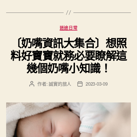
籤
分
迷途日常
類
〔奶嘴資訊大集合〕想照
料好寶寶就務必要瞭解這
幾個奶嘴小知識！
作者:
誠實的旅人
2023-03-09
文
文
章
章
作
發
者
佈
日
期