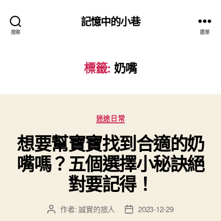
記憶中的小巷
搜尋
選單
標籤:
奶嘴
分
迷途日常
類
想要幫寶寶找到合適的奶
嘴嗎？五個選擇小秘訣絕
對要記得！
作者:
誠實的旅人
2023-12-29
文
文
章
章