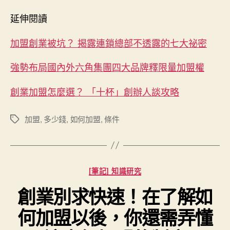
延伸閱讀
加盟創業被坑？ 揭露連鎖總部不透露的七大祕密
強勢布局國內外六角集團四大品牌釋限量加盟權
創業加盟怎麼選？ 「十杯」創辦人談攻略
加盟
,
多少錢
,
如何加盟
,
條件
標
籤
分
[筆記] 知識研究
類
創業別求快速！在了解如
何加盟以後，你還需弄懂