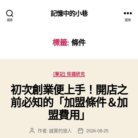
記憶中的小巷
搜尋
選單
標籤:
條件
分
[筆記] 知識研究
類
初次創業便上手！開店之
前必知的「加盟條件＆加
盟費用」
作者:
誠實的旅人
2024-08-25
文
文
章
章