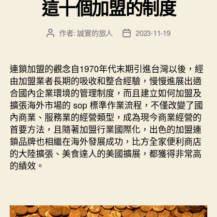
這十個加盟的制度
作者:
誠實的旅人
2023-11-19
文
文
章
章
作
發
者
佈
連鎖加盟的觀念自1970年代末期引進台灣以後，經
日
由加盟業者長期的吸收和整合經驗，慢慢進展出適
期
合國內企業環境的管理制度，而且建立如何加盟及
擴張海外市場的 sop 標準作業流程，不僅改變了國
內商業、服務業的經營類型，成為現今商業經營的
首要方法，且隨著加盟行業國際化，出色的加盟連
鎖品牌也相繼在海外發展成功，比方全家便利商店
的大陸擴張、美食達人的美國擴展，都獲得非常高
的績效。