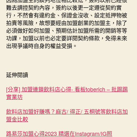
難去調控契約內容，簽約以後更一定遵從契約實
行，不然會有違約金、保證金沒收、設定抵押物被
拍賣等風險，故想要經由加盟創業的加盟主，除了
必須做好如何加盟、預期估計加盟所需的開銷等等
功課，加盟以前也必定要詳閱契約條款，免得未來
出現爭議時自身的權益受損。
延伸閱讀
[分享] 加盟連鎖飲料店心得- 看板toberich – 批踢踢
實業坊
飲料店加盟好賺嗎？麻古/ 得正/ 五桐號等飲料店加
盟金比較
路易莎加盟心得2023 精選在Instagram/IG照