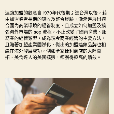
作
發
者
佈
連鎖加盟的觀念自1970年代後期引進台灣以後，藉
日
由加盟業者長期的吸收及整合經驗，漸漸進展出適
期
合國內商業環境的經管制度，且成立如何加盟及擴
張海外市場的 sop 流程，不止改變了國內商業、服
務業的經營類型，成為現今商業經營的主要方法，
且隨著加盟產業國際化，傑出的加盟連鎖品牌也相
繼在海外發展成功，例如全家便利商店的大陸開
拓、美食達人的美國擴張，都獲得極高的績效。