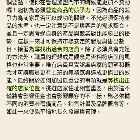
個要點，使你在管理加盟門市的時候能更加不費勁
囉！起初為必須
營造商品的競爭力
，因為商品的競
爭力為商家是否可以成功的關鍵，不光必須保持產
品的水準，也一定注意是不是與客戶的需求契合，
並且一定思考過自身的產品與競業對比能勝出的優
勢，這樣一來才可保持市場安定的發展與售出數
目。接著為
尋找出適合的店員
。除了必須具有充足
的方法外，職員的理想或是觀念是否相符店面的風
格也非常重要，唯有店員真實認識店家的願望和概
念才可讓職員更有上班的義務感與達成更傑出的效
能。最終關於如何加盟最重要的事項就是
尋找出正
確的店家位置
。挑選店家住址相當重要，由於這不
僅將會影響租金也會影響顧客的不一樣，務必依據
不同的消費者籌備商品、銷售計畫及品牌概念等，
如此一來便能平穩地長久發展與管理。