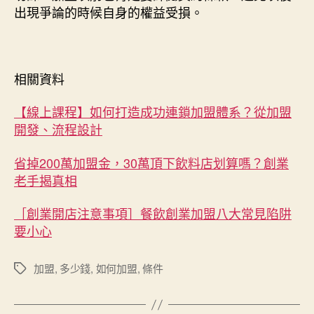
出現爭論的時候自身的權益受損。
相關資料
【線上課程】如何打造成功連鎖加盟體系？從加盟
開發、流程設計
省掉200萬加盟金，30萬頂下飲料店划算嗎？創業
老手揭真相
［創業開店注意事項］餐飲創業加盟八大常見陷阱
要小心
加盟
,
多少錢
,
如何加盟
,
條件
標
籤