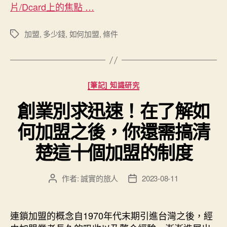
片/Dcard上的焦點 …
加盟
,
多少錢
,
如何加盟
,
條件
標
籤
分
[筆記] 知識研究
類
創業別求迅速！在了解如
何加盟之後，你還需搞清
楚這十個加盟的制度
作者:
誠實的旅人
2023-08-11
文
文
章
章
作
發
者
佈
連鎖加盟的概念自1970年代末期引進台灣之後，經
日