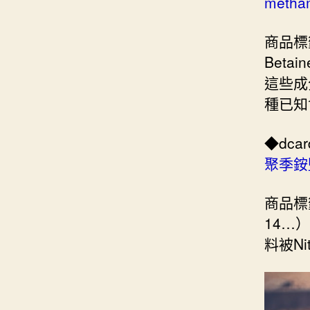
meth
商品標
Beta
這些成分
種已知
◆dc
聚季銨
商品標籤
14…
料被N