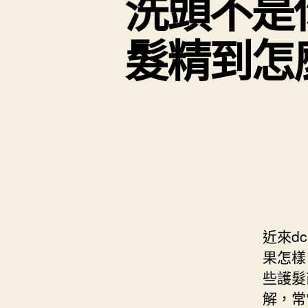
洗頭不是
髮精到怎
近來d
果怎樣
些護髮
解，常