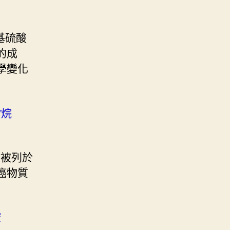
烷基硫酸
癌的成
化學變化
矽烷
都被列於
致癌物質
胺