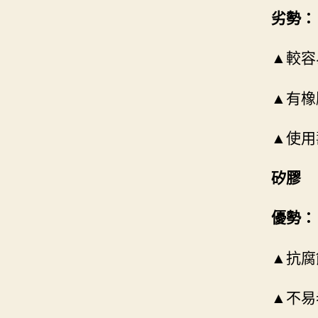
劣勢：
▲較容
▲有橡
▲使用
矽膠
優勢：
▲抗腐
▲不易