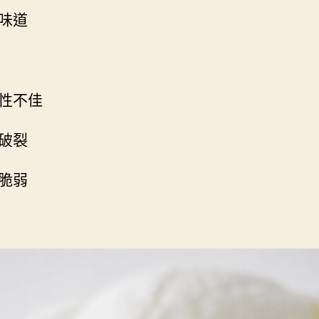
味道
性不佳
破裂
脆弱