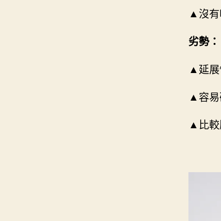
▲沒有
劣勢：
▲延展
▲容易
▲比較