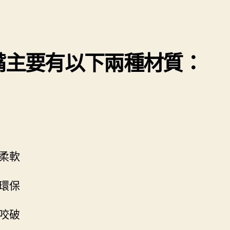
嘴主要有以下兩種材質：
柔軟
環保
咬破