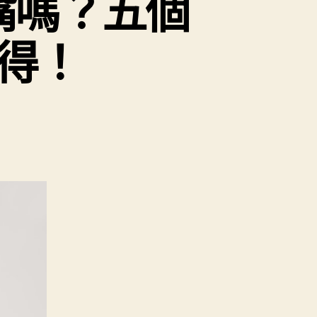
嘴嗎？五個
得！