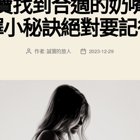
寶找到合適的奶
擇小秘訣絕對要記
作者:
誠實的旅人
2023-12-29
文
文
章
章
作
發
者
佈
日
期