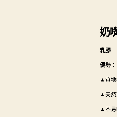
奶
乳膠
優勢：
▲質地
▲天然
▲不易