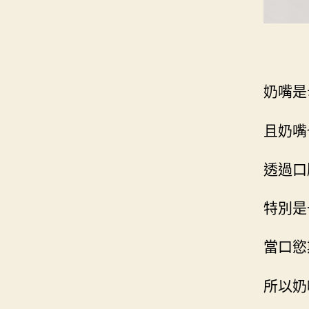
奶嘴是
且奶嘴
透過口
特別是
當口慾
所以奶