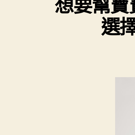
想要幫寶
選