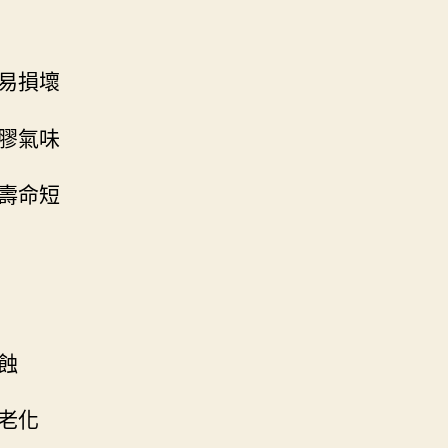
易損壞
膠氣味
壽命短
蝕
老化