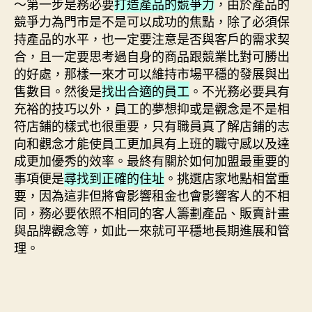
～第一步是務必要
打造產品的競爭力
，由於產品的
競爭力為門市是不是可以成功的焦點，除了必須保
持產品的水平，也一定要注意是否與客戶的需求契
合，且一定要思考過自身的商品跟競業比對可勝出
的好處，那樣一來才可以維持市場平穩的發展與出
售數目。然後是
找出合適的員工
。不光務必要具有
充裕的技巧以外，員工的夢想抑或是觀念是不是相
符店鋪的樣式也很重要，只有職員真了解店鋪的志
向和觀念才能使員工更加具有上班的職守感以及達
成更加優秀的效率。最終有關於如何加盟最重要的
事項便是
尋找到正確的住址
。挑選店家地點相當重
要，因為這非但將會影響租金也會影響客人的不相
同，務必要依照不相同的客人籌劃產品、販賣計畫
與品牌觀念等，如此一來就可平穩地長期進展和管
理。