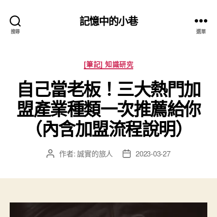
記憶中的小巷
搜尋
選單
分
[筆記] 知識研究
類
自己當老板！三大熱門加
盟產業種類一次推薦給你
（內含加盟流程說明）
作者:
誠實的旅人
2023-03-27
文
文
章
章
作
發
者
佈
日
期