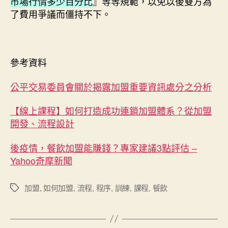
市場行情多少百分比
』等等規範，以免以後雙方為
了費用爭議而僵持不下。
參考資料
公平交易委員會關於揭露加盟重要資訊處分之分析
【線上課程】如何打造成功連鎖加盟體系？從加盟
開發、流程設計
後疫情，餐飲加盟能賺錢？專家建議3點評估 –
Yahoo奇摩新聞
加盟
,
如何加盟
,
流程
,
程序
,
訓練
,
課程
,
餐飲
標
籤