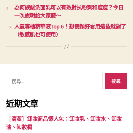
←
為何碳酸洗面乳可以有效對抗粉刺和痘痘？今日
一次說明給大家聽～
→
人氣專櫃精華液Top 5！想養顏好看用這些就對了
（敏感肌也可使用）
搜
尋
關
鍵
近期文章
字:
［清潔］卸妝商品懶人包：卸妝乳、卸妝水、卸妝
油、卸妝霜