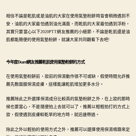
作
發
者
佈
相信不論是乾肌或是油肌的大家在使用氣墊粉餅時皆會稍微遇到不
日
安，油肌的大家最怕遇到油光滿面，而乾肌的大家最怕遇到浮粉，
期
其實只要當心以下
2020PTT網友推薦的小細節，不論是乾肌還是油
肌都能簡便的
使用
氣墊粉餅，就讓大家共同觀看下去吧!
今年度Dcard網友推薦乾肌
使用
氣墊粉餅的方式
在使用氣墊粉餅前，妝前的保濕動作很不可或缺，假使時間允許推
薦先敷面膜保濕皮膚，這樣能讓乾肌增加更多水分。
推薦除此之外選擇保濕成分比較高的氣墊粉餅之外，在上妝的那時
候也要當心，不是隨便拍上去就可以了，推薦以輕輕拍打的方式上
妝，假使遇到皮膚較乾旱的地方時，就迅速帶過。
除此之外以輕拍的使用方式之外，推薦可以選擇使用保濕噴霧來定