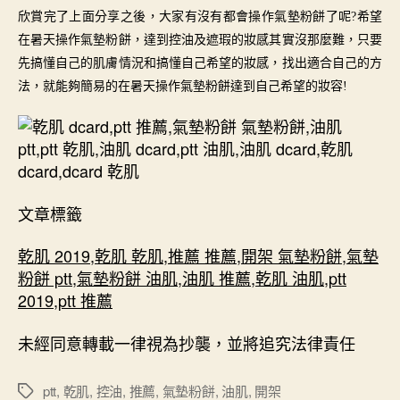
欣賞完了上面分享之後，大家有沒有都會操作氣墊粉餅了呢
?希望
在暑天操作氣墊粉餅，達到控油及遮瑕的妝感其實沒那麼難，只要
先搞懂自己的肌膚情況和搞懂自己希望的妝感，找出適合自己的方
法，就能夠簡易的在暑天操作氣墊粉餅達到自己希望的妝容!
文章標籤
乾肌 2019
,
乾肌 乾肌
,
推薦 推薦
,
開架 氣墊粉餅
,
氣墊
粉餅 ptt
,
氣墊粉餅 油肌
,
油肌 推薦
,
乾肌 油肌
,
ptt
2019
,
ptt 推薦
未經同意轉載一律視為抄襲，並將追究法律責任
ptt
,
乾肌
,
控油
,
推薦
,
氣墊粉餅
,
油肌
,
開架
標