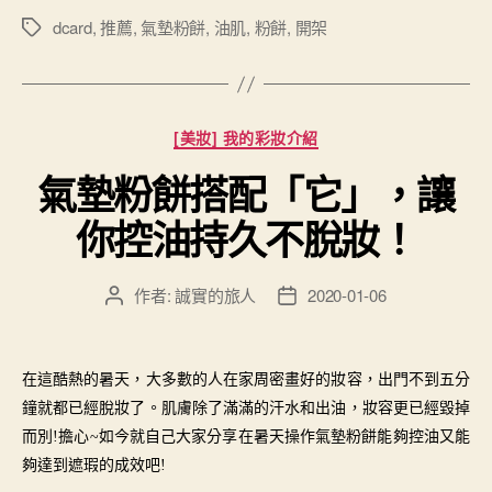
dcard
,
推薦
,
氣墊粉餅
,
油肌
,
粉餅
,
開架
標
籤
分
[美妝] 我的彩妝介紹
類
氣墊粉餅搭配「它」，讓
你控油持久不脫妝！
作者:
誠實的旅人
2020-01-06
文
文
章
章
作
發
者
佈
在這酷熱的暑天，大多數的人在家周密畫好的妝容，出門不到五分
日
鐘就都已經脫妝了。肌膚除了滿滿的汗水和出油，妝容更已經毀掉
期
而別
!擔心~如今就自己大家分享在暑天操作氣墊粉餅能夠控油又能
夠達到遮瑕的成效吧!