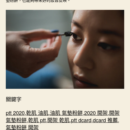
墊粉餅，也能夠帶來好的妝容反映。
關鍵字
ptt 2020
,
乾肌 油肌
,
油肌 氣墊粉餅
,
2020 開架
,
開架
氣墊粉餅
,
乾肌 ptt
,
開架 乾肌
,
ptt dcard
,
dcard 推薦
,
氣墊粉餅 開架