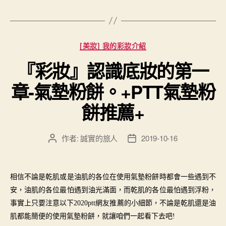
籤
分
[美妝] 我的彩妝介紹
類
『彩妝』認識底妝的第一
章-氣墊粉餅。+PTT氣墊粉
餅推薦+
作者:
誠實的旅人
2019-10-16
文
文
章
章
作
發
者
佈
相信不論是乾肌或是油肌的各位在使用氣墊粉餅時都會一些遇到不
日
安，油肌的各位最怕遇到油光滿面，而乾肌的各位最怕遇到浮粉，
期
事實上只要注意以下2020ptt網友推薦的小細節，不論是乾肌還是油
肌都能簡便的使用氣墊粉餅，就讓咱們一起看下去吧!