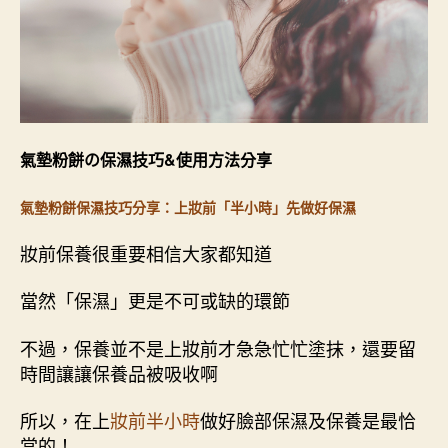
氣墊粉餅の保濕技巧&使用方法分享
氣墊粉餅保濕技巧分享：上妝
前「半小時」先做好
保濕
妝前保養很重要相信大家都知道
當然「保濕」更是不可或缺的環節
不過，保養並不是上妝前才急急忙忙塗抹，還要留
時間讓讓保養品被吸收啊
所以，在上
妝前半小時
做好臉部保濕及保養是最恰
當的！