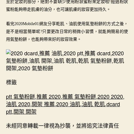
至於定妝的部分，絕對不要缺少使用粉狀蜜粉來定妝啦
!經過粉狀
蜜粉能夠帶走肌膚的油分，也可讓肌膚的妝容更加持久。
看完
2020Mobile01網友分享乾肌、油肌
使用
氣墊粉餅的方式之後，
是不是相當簡單呢?只要更改日常的稍微小習慣，就能夠簡易的
使
用
氣墊粉餅，也能夠帶來好的妝容效果。
標籤
ptt 氣墊粉餅
,
推薦 2020
,
推薦 氣墊粉餅
,
2020 2020
,
油肌 2020
,
開架 推薦
,
2020 油肌
,
油肌 乾肌
,
dcard
ptt
,
開架 開架
未經同意轉載一律視為抄襲，並將追究法律責任