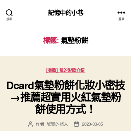
記憶中的小巷
搜尋
選單
標籤:
氣墊粉餅
分
[美妝] 我的彩妝介紹
類
Dcard氣墊粉餅化妝小密技
→推薦超實用火紅氣墊粉
餅使用方式！
作者:
誠實的旅人
2020-03-05
文
文
章
章