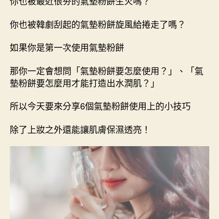
你也被最近很夯的氣墊粉餅生火嗎？
日
期
你也被韓劇刮起的氣墊粉餅旋風給捲走了嗎？
如果你是第一次使用氣墊粉餅
那你一定會想問「氣墊粉餅要怎麼使用？」、「氣
墊粉餅要怎麼用才能打造出水潤肌？」
所以今天要來分享6個氣墊粉餅使用上的小技巧
除了上妝之外還能讓肌膚保濕透亮！