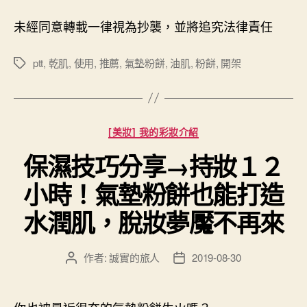
未經同意轉載一律視為抄襲，並將追究法律責任
ptt
,
乾肌
,
使用
,
推薦
,
氣墊粉餅
,
油肌
,
粉餅
,
開架
標
籤
分
[美妝] 我的彩妝介紹
類
保濕技巧分享→持妝１２
小時！氣墊粉餅也能打造
水潤肌，脫妝夢魘不再來
作者:
誠實的旅人
2019-08-30
文
文
章
章
作
發
者
佈