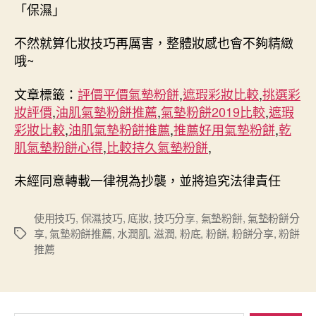
「保濕」
不然就算化妝技巧再厲害，整體妝感也會不夠精緻
哦~
文章標籤：
評價平價氣墊粉餅
,
遮瑕彩妝比較
,
挑選彩
妝評價
,
油肌氣墊粉餅推薦
,
氣墊粉餅2019比較
,
遮瑕
彩妝比較
,
油肌氣墊粉餅推薦
,
推薦好用氣墊粉餅
,
乾
肌氣墊粉餅心得
,
比較持久氣墊粉餅
,
未經同意轉載一律視為抄襲，並將追究法律責任
使用技巧
,
保濕技巧
,
底妝
,
技巧分享
,
氣墊粉餅
,
氣墊粉餅分
享
,
氣墊粉餅推薦
,
水潤肌
,
滋潤
,
粉底
,
粉餅
,
粉餅分享
,
粉餅
標
推薦
籤