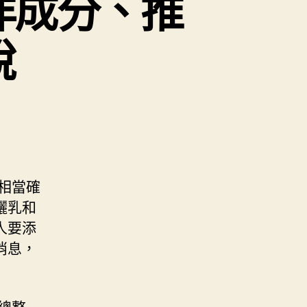
洋成分、推
說
相當確
曬乳和
人要添
消息，
總整