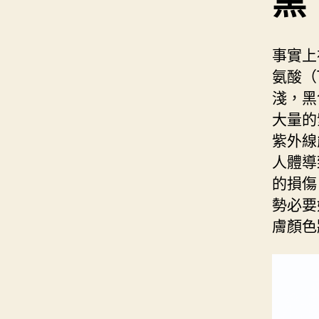
黑
事實上
氨酸（
淺，黑
大量的
紫外線
人體導
的損傷
勢必要
膚顏色