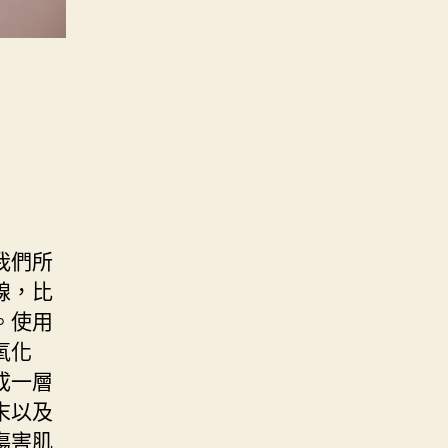
我們所
線，比
。使用
氧化
成一層
末以及
傷害肌