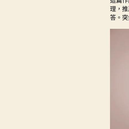
理，推
答。突