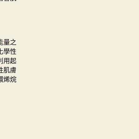
能量之
化學性
利用起
性肌膚
環烯烷