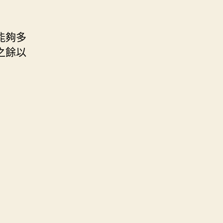
能夠多
之餘以
r）
）