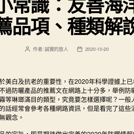
小常識：友善海
薦品項、種類解
作者:
誠實的旅人
2020-10-20
文
文
章
章
作
發
者
佈
日
於美白及抗老的重要性，在2020年科學證據上已
期
不過防曬產品的推薦文在網路上十分多，舉例防
霧等琳瑯滿目的類型，究竟要怎樣選擇呢？一般
的話經常會參考各種網路資訊，但是看完了這些
無觀念。
品的宗旨，即是期待做出完善的2020年防曬情報