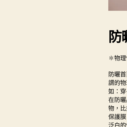
防
✽物理
防曬首
謂的物
如：穿
在防曬
物，比
保護膜
泛白的