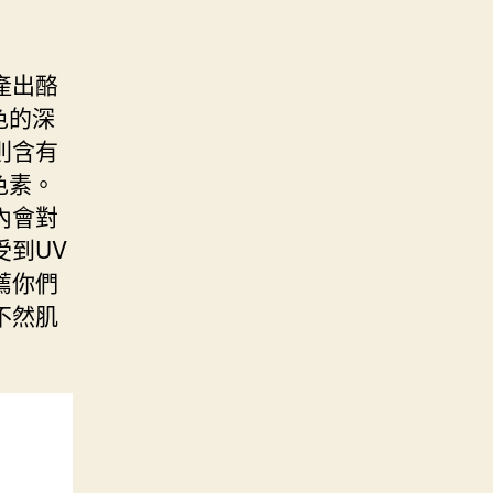
產出酪
色的深
則含有
色素。
內會對
到UV
薦你們
不然肌