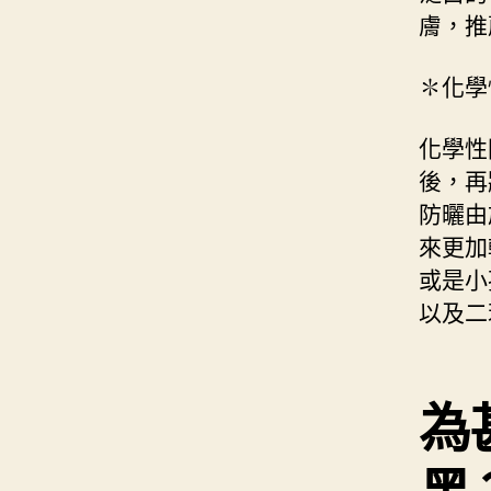
膚，推
✽化學
化學性
後，再
防曬由
來更加
或是小
以及二
為