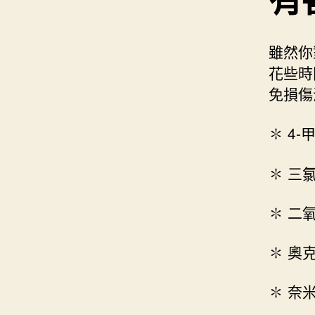
雖然你
花些時
免損傷
✽ 4-甲
✽ 三氯
✽ 二氧
✽ 奧克
✽ 奈米