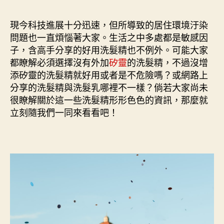
作
發
者
佈
現今科技進展十分迅速，但所導致的居住環境汙染
日
問題也一直煩惱著大家。生活之中多處都是敏感因
期
子，含高手分享的好用洗髮精也不例外。可能大家
都瞭解必須選擇沒有外加
矽靈
的洗髮精，不過沒增
添矽靈的洗髮精就好用或者是不危險嗎？或網路上
分享的洗髮精與洗髮乳哪裡不一樣？倘若大家尚未
很瞭解關於這一些洗髮精形形色色的資訊，那麼就
立刻隨我們一同來看看吧！