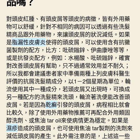
品嗎？
對頭皮紅腫、有頭皮屑等頭皮的病徵，皆有外用藥
物可以舒緩，針對不相同的病因可以透過有些洗髮
精商品跟外用藥物，來讓頭皮屑的狀況減低。如果
是
脂漏性皮膚炎
使得的頭皮屑，可以使用含有抗黴
菌製劑的配方，比方：吡硫鎓鋅、伊曲康唑等等，
或是抗發炎配方，例如：水楊酸、吡硫鎓鋅，確實
對改善頭皮屑有幫助，只不過通常效用並不耐久；
所以我都會建議患者家中準備兩種上列皮膚科醫生
評價的抗屑洗髮精成分，以1－2個星期為單位，輪
流使用其中一種成分，若頭皮屑又出現時，可換成
另一種配方的洗髮精來洗頭，輪流著洗便能改善頭
皮屑。若是因為
乾癬
引發的頭皮屑，病程相比就會
比較久，除了使用外用藥物推薦可再配合外用類固
醇洗劑、或焦油 tar oil來使病情更為穩定。如果是
濕疹
造成的頭皮屑，也可使用焦油 tar製劑的洗劑來
減低頭皮屑的產生。此外需注意的是，上述這一些