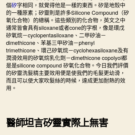
個
矽
字相同，就覺得他是一樣的東西。矽是地殼中
的一種原素；矽靈則是許多Silicone Compound（矽
氧化合物）的總稱。這些類別的化合物，英文之中
通常皆會具有siloxane或者cone的字根，像是環戊
矽氧烷－cyclopentasiloxane、二甲矽油－
dimethicone、苯基三甲矽油－phenyl
trimethicone、環己矽氧烷－cyclohexasiloxane及有
潤滑效用的矽氧烷乳化劑－dimethicone copolyol都
是是silicone compound 矽氧化合物。今日我們評價
的矽靈洗髮精主要效用便是使我們的毛髮更幼滑，
而且可以使大家吹髮絲的時候，達成更加耐熱的效
用。
醫師坦言矽靈實際上無害