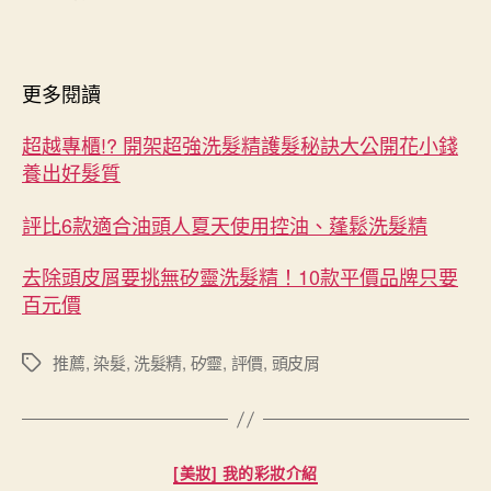
更多閱讀
超越專櫃!? 開架超強洗髮精護髮秘訣大公開花小錢
養出好髮質
評比6款適合油頭人夏天使用控油、蓬鬆洗髮精
去除頭皮屑要挑無矽靈洗髮精！10款平價品牌只要
百元價
推薦
,
染髮
,
洗髮精
,
矽靈
,
評價
,
頭皮屑
標
籤
分
[美妝] 我的彩妝介紹