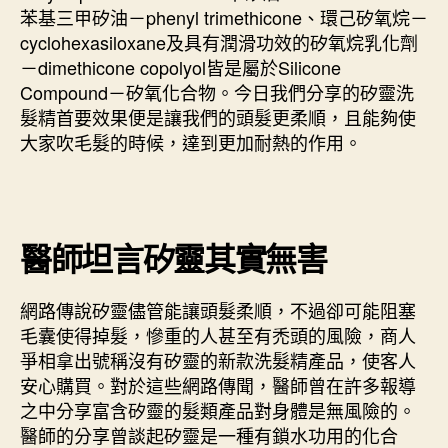
苯基三甲矽油－phenyl trimethicone、環己矽氧烷－
cyclohexasiloxane及具有潤滑功效的矽氧烷乳化劑
－dimethicone copolyol皆是屬於Silicone
Compound－矽氧化合物。今日我們分享的矽靈洗
髮精首要效果便是讓我們的頭髮更柔順，且能夠使
大家吹毛髮的時候，達到更加耐熱的作用。
醫師坦言矽靈其實無害
網路傳說矽靈儘管能讓頭髮柔順，不過卻可能阻塞
毛囊使得掉髮，慘重的人甚至有禿頭的風險，商人
爭相拿出號稱沒有矽靈的新款洗髮精產品，使客人
安心購買。對於這些網路傳聞，醫師曾在許多報導
之中分享富含矽靈的髮類產品對身體是無風險的。
醫師的分享曾談起矽靈是一種有鎖水功用的化合