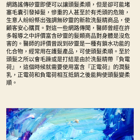
網路謠傳矽靈即便可以讓頭髮柔順，但是卻可能堵
塞毛囊引發掉髮，慘重的人甚至於有禿頭的危險，
生意人紛紛祭出強調無矽靈的新款洗髮精商品，使
顧客安心購買。對這一些網路傳聞，醫師曾經在許
多報導之中評價富含矽靈的髮類商品對身體是沒危
害的。醫師的評價曾說到矽靈是一種有鎖水功能的
化合物，經常用在護髮產品，可使頭髮柔順。至於
頭髮之所以會毛躁或是打結是由於洗髮精帶『負電
荷』，這個時候就需要使用富含『正電荷』的潤髮
乳，正電荷和負電荷相互抵銷之後能夠使頭髮變柔
順。