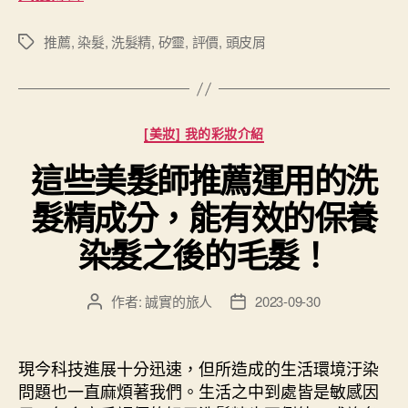
推薦
,
染髮
,
洗髮精
,
矽靈
,
評價
,
頭皮屑
標
籤
分
[美妝] 我的彩妝介紹
類
這些美髮師推薦運用的洗
髮精成分，能有效的保養
染髮之後的毛髮！
作者:
誠實的旅人
2023-09-30
文
文
章
章
作
發
者
佈
現今科技進展十分迅速，但所造成的生活環境汙染
日
問題也一直麻煩著我們。生活之中到處皆是敏感因
期