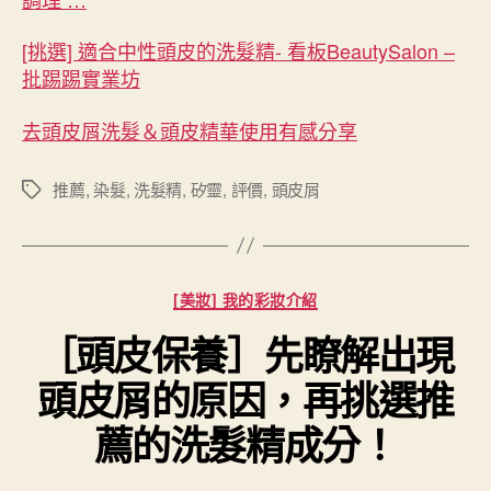
[挑選] 適合中性頭皮的洗髮精- 看板BeautySalon –
批踢踢實業坊
去頭皮屑洗髮＆頭皮精華使用有感分享
推薦
,
染髮
,
洗髮精
,
矽靈
,
評價
,
頭皮屑
標
籤
分
[美妝] 我的彩妝介紹
類
［頭皮保養］先瞭解出現
頭皮屑的原因，再挑選推
薦的洗髮精成分！