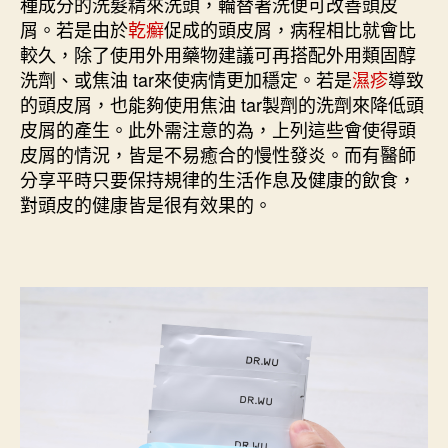
種成分的洗髮精來洗頭，輪替著洗便可改善頭皮
屑。若是由於
乾癬
促成的頭皮屑，病程相比就會比
較久，除了使用外用藥物建議可再搭配外用類固醇
洗劑、或焦油 tar來使病情更加穩定。若是
濕疹
導致
的頭皮屑，也能夠使用焦油 tar製劑的洗劑來降低頭
皮屑的產生。此外需注意的為，上列這些會使得頭
皮屑的情況，皆是不易癒合的慢性發炎。而有醫師
分享平時只要保持規律的生活作息及健康的飲食，
對頭皮的健康皆是很有效果的。