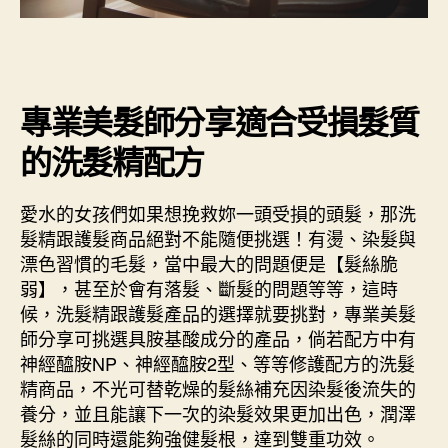
專業美髮師分享適合受損髮質
的洗髮精配方
愛水的女孩們如果想挽救妳一頭受損的頭髮，那洗
髮精跟護髮商品絕對不能隨便挑選！有燙、染髮與
漂色習慣的毛髮，當中最大的問題便是【髮絲脆
弱】，甚至於會有落髮、斷髮的問題等等，這時
候，洗髮精跟護髮產品的選擇就要挑對，專業美髮
師分享可挑選具胺基酸成分的產品，倘若配方中有
神經醯胺NP、神經醯胺2型、等等修護配方的洗髮
精商品，不光可替乾燥的髮絲補充因染髮後流失的
養分，並且能讓下一次的染髮效果更加出色，潤澤
髮絲的同時還能夠強健髮根，達到雙重功效。