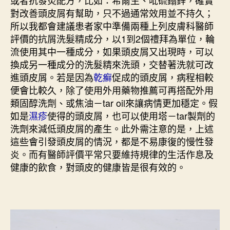
對改善頭皮屑有幫助，只不過通常效用並不持久；
所以我都會建議患者家中準備兩種上列皮膚科醫師
評價的抗屑洗髮精成分，以1到2個禮拜為單位，輪
流使用其中一種成分，如果頭皮屑又出現時，可以
換成另一種成分的洗髮精來洗頭，交替著洗就可改
進頭皮屑。若是因為
乾癬
促成的頭皮屑，病程相較
便會比較久，除了使用外用藥物推薦可再搭配外用
類固醇洗劑、或焦油－tar oil來讓病情更加穩定。假
如是
濕疹
使得的頭皮屑，也可以使用塔－tar製劑的
洗劑來減低頭皮屑的產生。此外需注意的是，上述
這些會引發頭皮屑的情況，都是不易康復的慢性發
炎。而有醫師評價平常只要維持規律的生活作息及
健康的飲食，對頭皮的健康皆是很有效的。