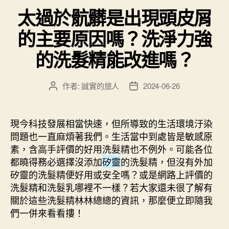
類
太過於骯髒是出現頭皮屑
的主要原因嗎？洗淨力強
的洗髮精能改進嗎？
作者:
誠實的旅人
2024-06-26
文
文
章
章
作
發
者
佈
現今科技發展相當快速，但所導致的生活環境汙染
日
問題也一直麻煩著我們。生活當中到處皆是敏感原
期
素，含高手評價的好用洗髮精也不例外。可能各位
都曉得務必選擇沒添加
矽靈
的洗髮精，但沒有外加
矽靈的洗髮精便好用或安全嗎？或是網路上評價的
洗髮精和洗髮乳哪裡不一樣？若大家還未很了解有
關於這些洗髮精林林總總的資訊，那麼便立即隨我
們一併來看看摟！