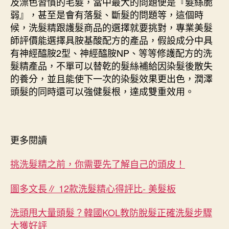
及漂色習慣的毛髮，當中最大的問題便是『髮絲脆
弱』，甚至是會有落髮、斷髮的問題等，這個時
候，洗髮精跟護髮商品的選擇就要挑對，專業美髮
師評價能選擇具胺基酸配方的產品，假設成分中具
有神經醯胺2型、神經醯胺NP、等等修護配方的洗
髮精產品，不單可以替乾的髮絲補給因染髮後散失
的養分，並且能使下一次的染髮效果更出色，潤澤
頭髮的同時還可以強健髮根，達成雙重效用。
更多閱讀
挑洗髮精之前，你需要先了解自己的頭皮！
圖多文長∥ 12款洗髮精心得評比- 美髮板
洗頭甩大量頭髮？韓國KOL教防脫髮正確洗髮步驟
大獲好評