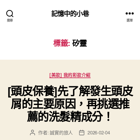
記憶中的小巷
搜尋
選單
標籤:
矽靈
分
[美妝] 我的彩妝介紹
類
[頭皮保養]先了解發生頭皮
屑的主要原因，再挑選推
薦的洗髮精成分！
作者:
誠實的旅人
2026-02-04
文
文
章
章