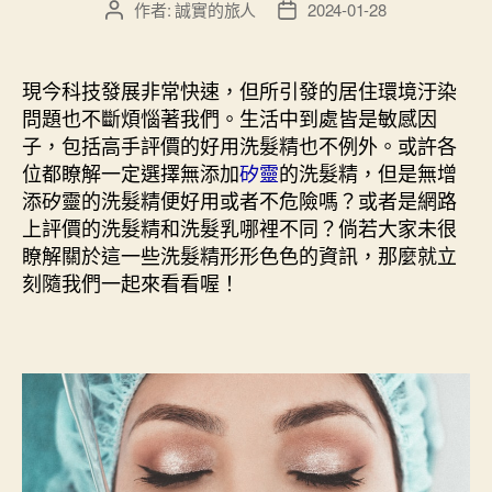
作者:
誠實的旅人
2024-01-28
文
文
章
章
作
發
者
佈
現今科技發展非常快速，但所引發的居住環境汙染
日
問題也不斷煩惱著我們。生活中到處皆是敏感因
期
子，包括高手評價的好用洗髮精也不例外。或許各
位都瞭解一定選擇無添加
矽靈
的洗髮精，但是無增
添矽靈的洗髮精便好用或者不危險嗎？或者是網路
上評價的洗髮精和洗髮乳哪裡不同？倘若大家未很
瞭解關於這一些洗髮精形形色色的資訊，那麼就立
刻隨我們一起來看看喔！