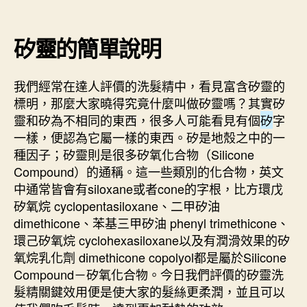
矽靈的簡單說明
我們經常在達人評價的洗髮精中，看見富含矽靈的
標明，那麼大家曉得究竟什麼叫做矽靈嗎？其實矽
靈和矽為不相同的東西，很多人可能看見有個
矽
字
一樣，便認為它屬一樣的東西。矽是地殼之中的一
種因子；矽靈則是很多矽氧化合物（Silicone
Compound）的通稱。這一些類別的化合物，英文
中通常皆會有siloxane或者cone的字根，比方環戊
矽氧烷 cyclopentasiloxane、二甲矽油
dimethicone、苯基三甲矽油 phenyl trimethicone、
環己矽氧烷 cyclohexasiloxane以及有潤滑效果的矽
氧烷乳化劑 dimethicone copolyol都是屬於Silicone
Compound－矽氧化合物。今日我們評價的矽靈洗
髮精關鍵效用便是使大家的髮絲更柔潤，並且可以