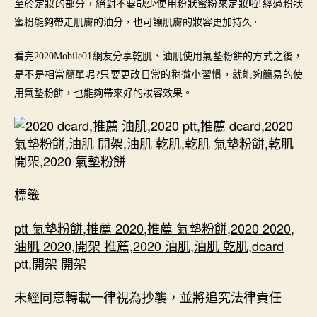
至於定妝的部分，絕對不要缺少使用粉狀蜜粉來定妝啦
!經過粉狀
蜜粉能夠帶走肌膚的油分，也可讓肌膚的妝容更加持久。
看完
2020Mobile01網友分享乾肌、油肌
使用
氣墊粉餅的方式之後，
是不是相當簡單呢?只要更改日常的稍微小習慣，就能夠簡易的
使
用
氣墊粉餅，也能夠帶來好的妝容效果。
標籤
ptt 氣墊粉餅
,
推薦 2020
,
推薦 氣墊粉餅
,
2020 2020
,
油肌 2020
,
開架 推薦
,
2020 油肌
,
油肌 乾肌
,
dcard
ptt
,
開架 開架
未經同意轉載一律視為抄襲，並將追究法律責任