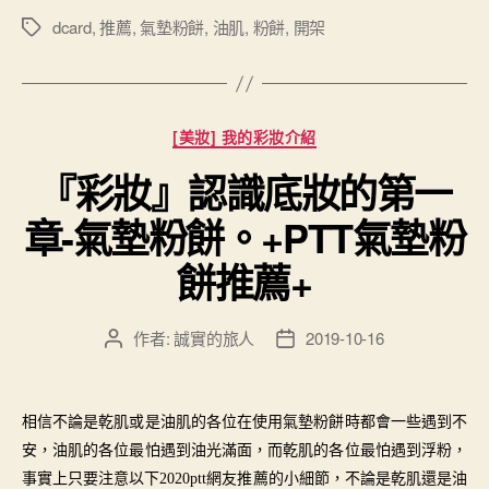
dcard
,
推薦
,
氣墊粉餅
,
油肌
,
粉餅
,
開架
標
籤
分
[美妝] 我的彩妝介紹
類
『彩妝』認識底妝的第一
章-氣墊粉餅。+PTT氣墊粉
餅推薦+
作者:
誠實的旅人
2019-10-16
文
文
章
章
作
發
者
佈
相信不論是乾肌或是油肌的各位在使用氣墊粉餅時都會一些遇到不
日
安，油肌的各位最怕遇到油光滿面，而乾肌的各位最怕遇到浮粉，
期
事實上只要注意以下2020ptt網友推薦的小細節，不論是乾肌還是油