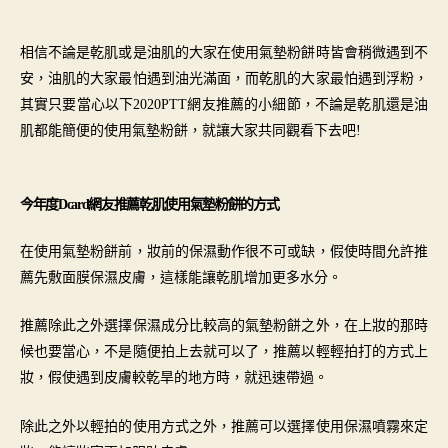
作
發
者
佈
相信不論是乾肌或是油肌的大家在使用氣墊粉餅時皆會稍微遇到不
日
安，油肌的大家最怕遇到油光滿面，而乾肌的大家最怕遇到浮粉，
期
其實只要當心以下
2020PTT網友推薦的小細節，不論是乾肌還是油
肌都能簡便的
使用
氣墊粉餅，就讓大家共同觀看下去吧!
今年度Dcard網友推薦乾肌
使用
氣墊粉餅的方式
在使用氣墊粉餅前，妝前的保濕動作很不可或缺，假使時間允許推
薦先敷面膜保濕皮膚，這樣能讓乾肌增加更多水分。
推薦除此之外選擇保濕成分比較高的氣墊粉餅之外，在上妝的那時
候也要當心，不是隨便拍上去就可以了，推薦以輕輕拍打的方式上
妝，假使遇到皮膚較乾旱的地方時，就迅速帶過。
除此之外以輕拍的使用方式之外，推薦可以選擇使用保濕噴霧來定