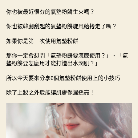
作
發
者
佈
你也被最近很夯的氣墊粉餅生火嗎？
日
期
你也被韓劇刮起的氣墊粉餅旋風給捲走了嗎？
如果你是第一次使用氣墊粉餅
那你一定會想問「氣墊粉餅要怎麼使用？」、「氣
墊粉餅要怎麼用才能打造出水潤肌？」
所以今天要來分享6個氣墊粉餅使用上的小技巧
除了上妝之外還能讓肌膚保濕透亮！