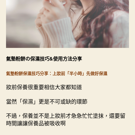
氣墊粉餅の保濕技巧&使用方法分享
氣墊粉餅保濕技巧分享：上妝
前「半小時」先做好
保濕
妝前保養很重要相信大家都知道
當然「保濕」更是不可或缺的環節
不過，保養並不是上妝前才急急忙忙塗抹，還要留
時間讓讓保養品被吸收啊