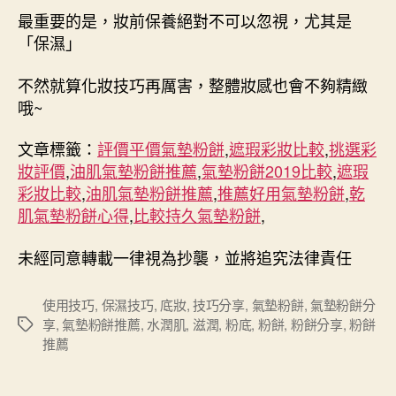
最重要的是，妝前保養絕對不可以忽視，尤其是
「保濕」
不然就算化妝技巧再厲害，整體妝感也會不夠精緻
哦~
文章標籤：
評價平價氣墊粉餅
,
遮瑕彩妝比較
,
挑選彩
妝評價
,
油肌氣墊粉餅推薦
,
氣墊粉餅2019比較
,
遮瑕
彩妝比較
,
油肌氣墊粉餅推薦
,
推薦好用氣墊粉餅
,
乾
肌氣墊粉餅心得
,
比較持久氣墊粉餅
,
未經同意轉載一律視為抄襲，並將追究法律責任
使用技巧
,
保濕技巧
,
底妝
,
技巧分享
,
氣墊粉餅
,
氣墊粉餅分
享
,
氣墊粉餅推薦
,
水潤肌
,
滋潤
,
粉底
,
粉餅
,
粉餅分享
,
粉餅
標
推薦
籤