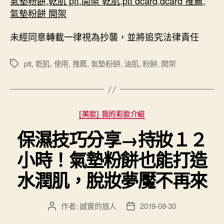
氣墊粉餅
,
乾肌 ptt
,
開架 乾肌
,
ptt dcard
,
dcard 推薦
,
氣墊粉餅 開架
未經同意轉載一律視為抄襲，並將追究法律責任
ptt
,
乾肌
,
使用
,
推薦
,
氣墊粉餅
,
油肌
,
粉餅
,
開架
標
籤
分
[美妝] 我的彩妝介紹
類
保濕技巧分享→持妝１２
小時！氣墊粉餅也能打造
水潤肌，脫妝夢魘不再來
作者:
誠實的旅人
2019-08-30
文
文
章
章