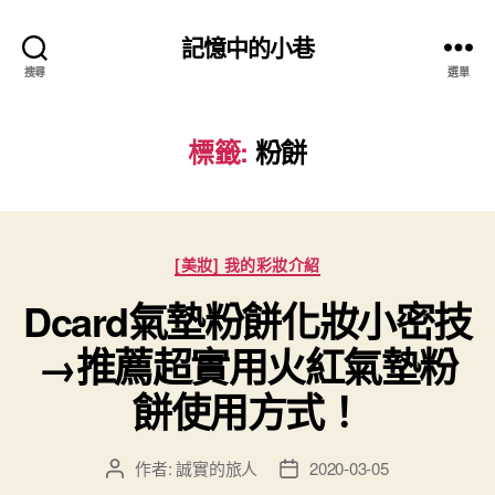
記憶中的小巷
搜尋
選單
標籤:
粉餅
分
[美妝] 我的彩妝介紹
類
Dcard氣墊粉餅化妝小密技
→推薦超實用火紅氣墊粉
餅使用方式！
作者:
誠實的旅人
2020-03-05
文
文
章
章