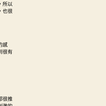
，所以
，也很
的感
到很有
都很推
刺激的