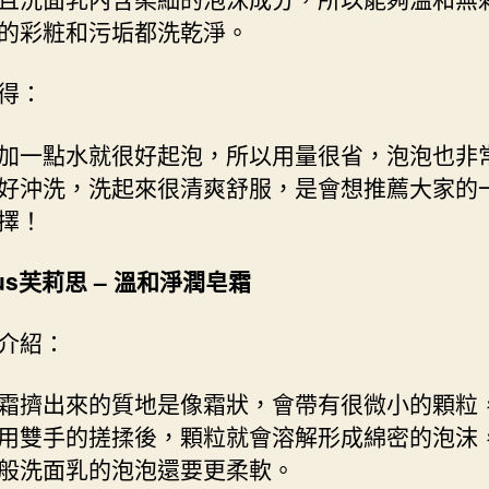
的彩粧和污垢都洗乾淨。
得：
加一點水就很好起泡，所以用量很省，泡泡也非
好沖洗，洗起來很清爽舒服，是會想推薦大家的
擇！
plus芙莉思
–
溫和淨潤皂霜
介紹：
霜擠出來的質地是像霜狀，會帶有很微小的顆粒
用雙手的搓揉後，顆粒就會溶解形成綿密的泡沫
般洗面乳的泡泡還要更柔軟。