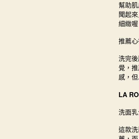
幫助肌
聞起來
細緻喔
推薦心
洗完後
覺，推
感，但
LA R
洗面乳
這款洗
薦，而