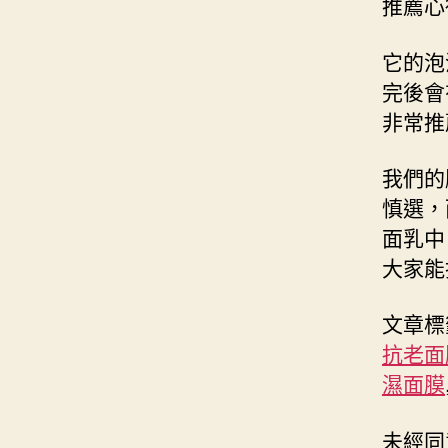
推薦心
它的泡
完後會
非常推
我們的
慎選，
面乳中
大家能
文章標
抗老面
濕面膜
未經同