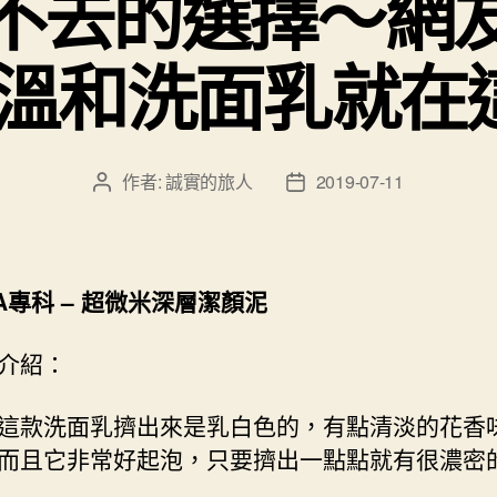
不去的選擇～網
溫和洗面乳就在這
作者:
誠實的旅人
2019-07-11
文
文
章
章
作
發
者
佈
日
A專科
–
超微米深層潔顏泥
期
介紹：
這款洗面乳擠出來是乳白色的，有點清淡的花香
而且它非常好起泡，只要擠出一點點就有很濃密