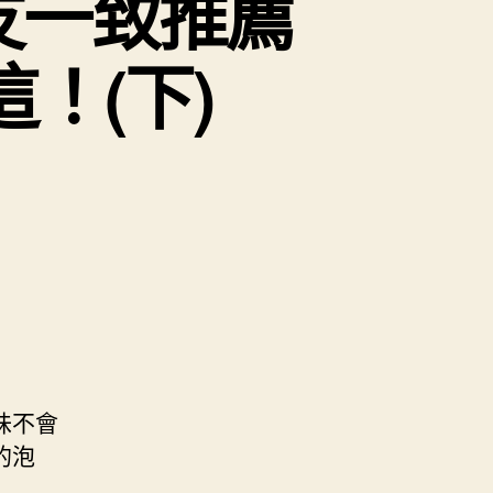
友一致推薦
！(下)
味不會
的泡