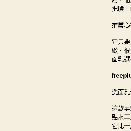
把臉上
推薦心
它只要
緻、很
面乳選
free
洗面乳
這款皂
點水再
它比一