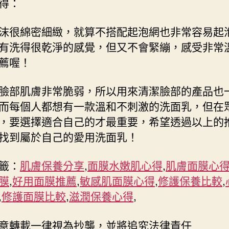
得：
沫很綿密細緻，就算不搭配起泡網也非常容易起
有洗得很乾淨的感覺，但又不會緊繃，感受非常
薦喔！
臉部肌膚非常脆弱，所以用來清潔臉部的產品也
而每個人都想有一款溫和不刺激的洗面乳，但在
，要選擇適合自己的才最重要，希望透過以上的
找到屬於自己的愛用洗面乳！
籤：
肌膚保養分享
,
面膜水嫩肌心得
,
肌膚面膜心
膜
,
好用面膜推薦
,
敏感肌面膜心得
,
修護保養比較
,
,
修護面膜比較
,
滋潤保養心得
,
意轉載一律視為抄襲，並將追究法律責任