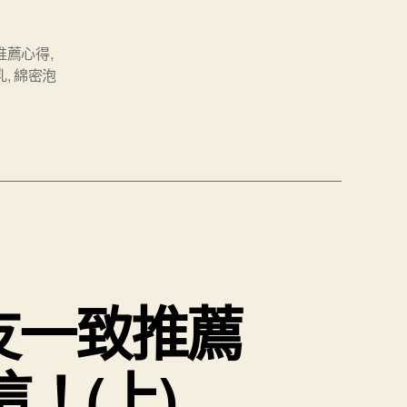
推薦心得
,
乳
,
綿密泡
友一致推薦
！(上)