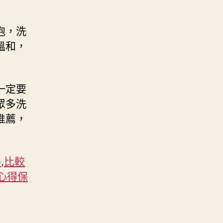
泡，洗
溫和，
一定要
眾多洗
推薦，
得
,
比較
心得保