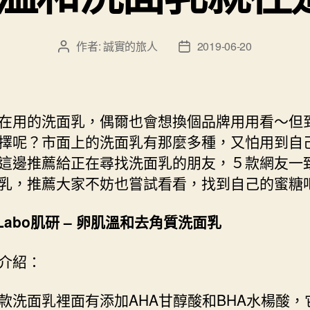
作者:
誠實的旅人
2019-06-20
文
文
章
章
作
發
者
佈
日
在用的洗面乳，偶爾也會想換個品牌用用看～但
期
擇呢？市面上的洗面乳有那麼多種，又怕用到自
這邊推薦給正在尋找洗面乳的朋友，５款網友一
乳，推薦大家不妨也嘗試看看，找到自己的蜜糖
-Labo肌研
–
卵肌溫和去角質洗面乳
介紹：
款洗面乳裡面有添加AHA甘醇酸和BHA水楊酸，