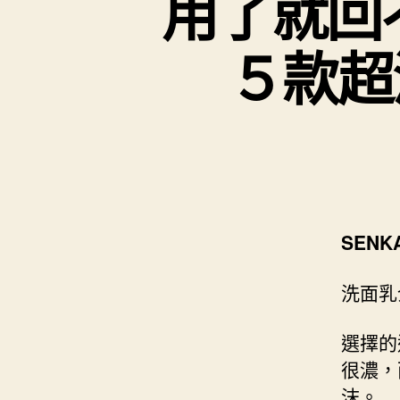
用了就回
５款超
SENK
洗面乳
選擇的
很濃，
沫。