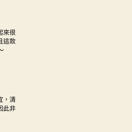
起來很
且這款
～
宜，清
因此非