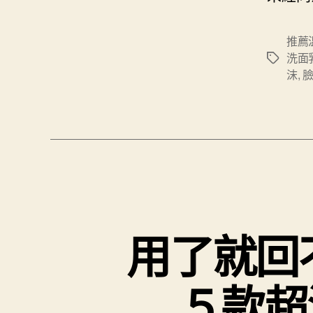
推薦
洗面
標
沫
,
籤
用了就回
５款超