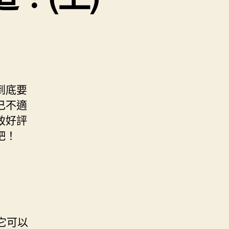
到底要
己不適
致好評
吧！
它可以