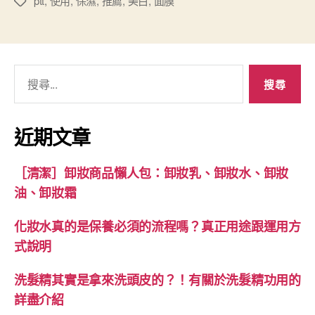
ptt
,
使用
,
保濕
,
推薦
,
美白
,
面膜
標
籤
搜
尋
關
鍵
近期文章
字:
［清潔］卸妝商品懶人包：卸妝乳、卸妝水、卸妝
油、卸妝霜
化妝水真的是保養必須的流程嗎？真正用途跟運用方
式說明
洗髮精其實是拿來洗頭皮的？！有關於洗髮精功用的
詳盡介紹