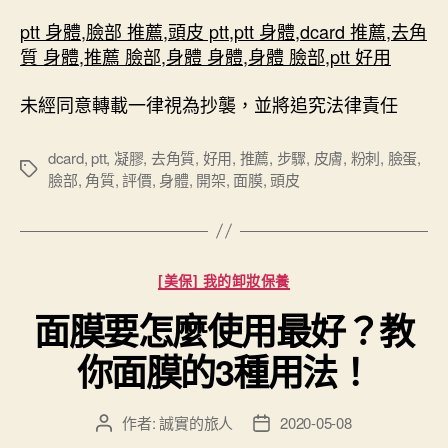
ptt 身體
,
臉部 推薦
,
頭皮 ptt
,
ptt 身體
,
dcard 推薦
,
去角
質 身體
,
推薦 臉部
,
身體 身體
,
身體 臉部
,
ptt 好用
未經同意轉載一律視為抄襲，並將追究法律責任
dcard
,
ptt
,
凝膠
,
去角質
,
好用
,
推薦
,
步驟
,
皮膚
,
粉刺
,
臉蛋
,
標
臉部
,
角質
,
評價
,
身體
,
開架
,
面膜
,
頭皮
籤
分
[美保] 我的卸妝保養
類
面膜要怎麼使用最好？教
你面膜的3種用法！
作者:
誠實的旅人
2020-05-08
文
文
章
章