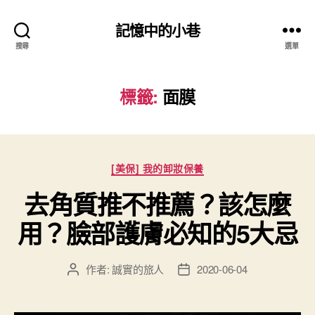
記憶中的小巷
搜尋
選單
標籤:
面膜
分
[美保] 我的卸妝保養
類
去角質推不推薦？該怎麼
用？臉部護膚必知的5大忌
作者:
誠實的旅人
2020-06-04
文
文
章
章
作
發