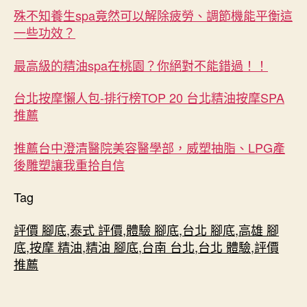
殊不知養生spa竟然可以解除疲勞、調節機能平衡這
一些功效？
最高級的精油spa在桃園？你絕對不能錯過！！
台北按摩懶人包-排行榜TOP 20 台北精油按摩SPA
推薦
推薦台中澄清醫院美容醫學部，威塑抽脂、LPG產
後雕塑讓我重拾自信
Tag
評價 腳底
,
泰式 評價
,
體驗 腳底
,
台北 腳底
,
高雄 腳
底
,
按摩 精油
,
精油 腳底
,
台南 台北
,
台北 體驗
,
評價
推薦