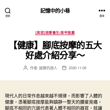
記憶中的小巷
搜尋
選單
分
[美容]按摩養生/美甲推薦
類
【健康】腳底按摩的五大
好處介紹分享～
作者:
誠實的旅人
2020-11-06
文
文
章
章
作
發
者
佈
日
現代人的日常作息越來越不規律，而影響了人體的
期
健康，憑著腳底按摩能夠鎮靜一整天的腰痠背痛，
腳底不相同的穴道代表著人體不相同的器官，就讓