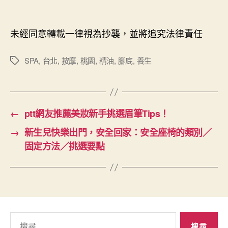
未經同意轉載一律視為抄襲，並將追究法律責任
SPA
,
台北
,
按摩
,
桃園
,
精油
,
腳底
,
養生
標
籤
←
ptt網友推薦美妝新手挑選眉筆Tips！
→
新生兒快樂出門，安全回家：安全座椅的類別／
固定方法／挑選要點
搜