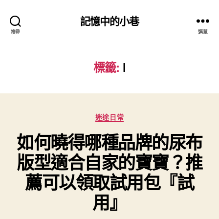
記憶中的小巷
搜尋
選單
標籤:
l
分
迷途日常
類
如何曉得哪種品牌的尿布
版型適合自家的寶寶？推
薦可以領取試用包『試
用』