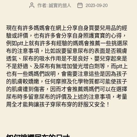
作者:
誠實的旅人
2023-09-20
文
文
章
章
作
發
者
佈
現在有許多媽媽會在網上分享自身買嬰兒用品的經
日
驗或評價，也有許多會分享自身照護寶寶的心得，
期
例如ptt上就有許多有經驗的媽媽會推薦一些挑選尿
布的注意事項，比如說要留意尿布的表面是否親膚
透氣、尿布的吸水作用是不是良好、嬰兒穿起來是
不是舒適、及尿布有無增加螢光增白劑等，而ptt上
也有一些媽媽們說明，會需要注意這些是因為孩子
的肌膚較嬌嫩，任何摩擦及化學物質都可能使孩子
的肌膚遭到傷害，因而才會推薦媽媽們可以在選擇
尿布時多留意尿布的評價及上述的注意事項，考量
周全才能夠讓孩子穿尿布穿的舒服又安全！