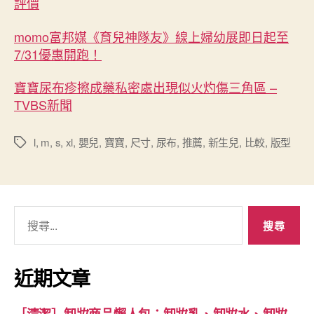
評價
momo富邦媒《育兒神隊友》線上婦幼展即日起至
7/31優惠開跑！
寶寶尿布疹擦成藥私密處出現似火灼傷三角區 –
TVBS新聞
l
,
m
,
s
,
xl
,
嬰兒
,
寶寶
,
尺寸
,
尿布
,
推薦
,
新生兒
,
比較
,
版型
標
籤
搜
尋
關
鍵
近期文章
字: