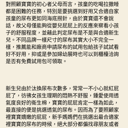
對照顧寶寶的初心者父母而言，孩童的吃喝拉撒睡
都是困難的任務，特別是要挑選到好用又合適自家
孩童的尿布更如同海底撈針，由於寶寶還不會說
話，故父母僅能夠從嬰兒屁屁上的反應來察看小孩
子的舒服程度，並藉此判定尿布是不是與合適新生
兒。不同品牌一樣尺寸的尿布其實大小不完全一
樣，推薦能和廠商申請尿布的試用包給孩子試試看
好不好用，抑或是參加婦幼展時也可以到櫃檯洽詢
是否有免費試用包可領取。
新生兒由於汰換尿布次數多，常常一不小心就紅屁
屁了，彷彿女孩生理期的悶熱不舒服，鍾愛使用透
氣度良好的衛生棉，寶寶的屁屁肯定一樣為如此，
最直接的便是挑選透氣的尿布。因而為了要照顧家
裡寶寶嬌嫩的屁屁，新手媽媽們在挑選出最合適家
裡寶寶的尿布的時候，絕大部分都偏找尋朋友或者