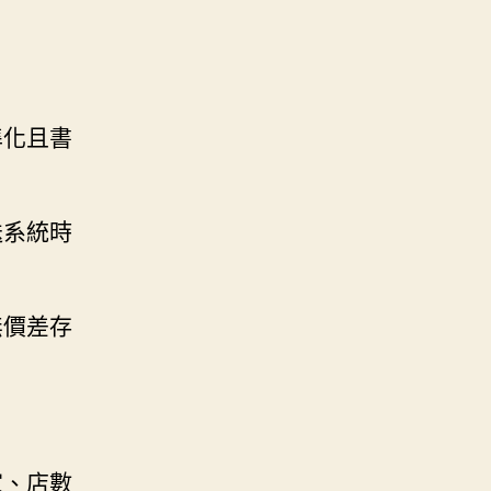
準化且書
送系統時
無價差存
家、店數