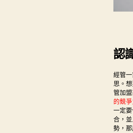
認
經管一
思。想
管加盟
的競爭
一定要
合，並
勢，那