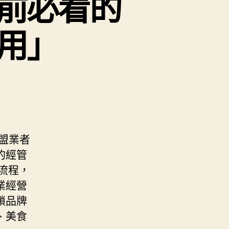
前必看的
用」
盟業者
的經管
業流程，
業經營
鎖品牌
、美食