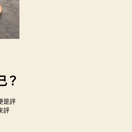
己？
便是評
來評