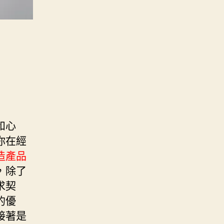
和心
你在經
造產品
，除了
求契
的優
接著是