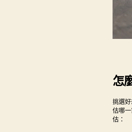
怎
挑選好
估哪一
估：