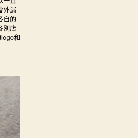
以一直
會外漏
各自的
各別店
ogo和