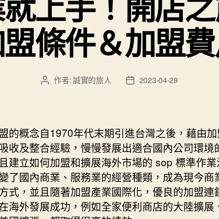
業就上手！開店之
加盟條件＆加盟費
作者:
誠實的旅人
2023-04-29
文
文
章
章
作
發
者
佈
日
盟的概念自1970年代末期引進台灣之後，藉由加
期
吸收及整合經驗，慢慢發展出適合國內公司環境
且建立如何加盟和擴展海外市場的 sop 標準作
變了國內商業、服務業的經營種類，成為現今商
方式，並且隨著加盟產業國際化，優良的加盟連
在海外發展成功，例如全家便利商店的大陸擴展