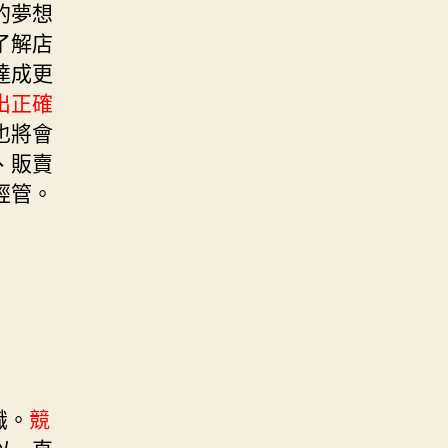
的夢想
了解店
達成更
出正確
也將會
、販賣
經管。
識。
競